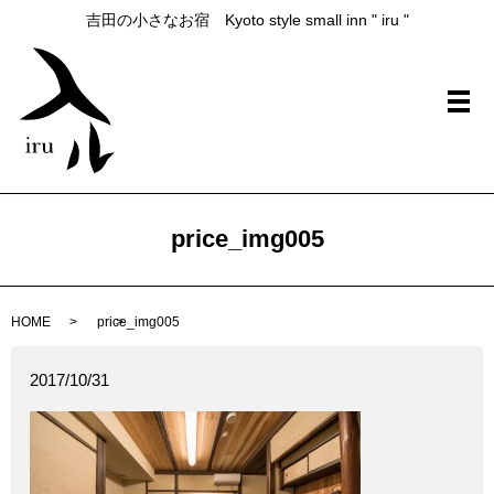
吉田の小さなお宿 Kyoto style small inn " iru "
メ
price_img005
HOME
price_img005
2017/10/31