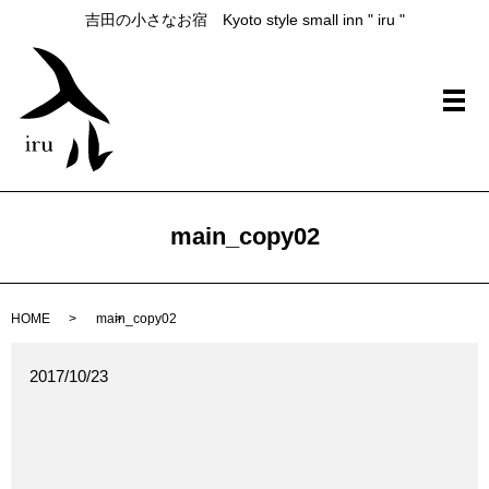
吉田の小さなお宿 Kyoto style small inn " iru "
メ
main_copy02
HOME
main_copy02
2017/10/23