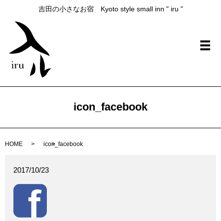
吉田の小さなお宿 Kyoto style small inn " iru "
メ
icon_facebook
HOME
icon_facebook
2017/10/23