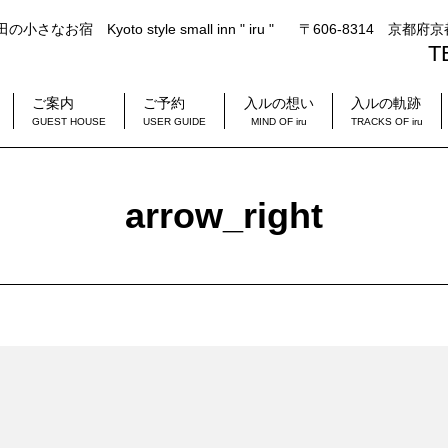
の小さなお宿 Kyoto style small inn " iru "
〒606-8314 京都
T
ご案内
ご予約
入ルの想い
入ルの軌跡
GUEST HOUSE
USER GUIDE
MIND OF iru
TRACKS OF iru
arrow_right