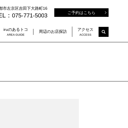
府京都市左京区吉田下大路町16
ご予約はこちら
EL：
075-771-5003
iruのあるトコ
アクセス
search
周辺のお店探訪
AREA GUIDE
ACCESS