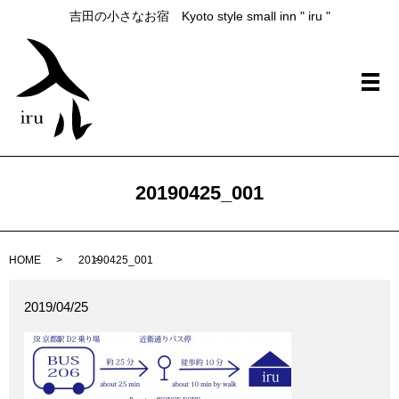
吉田の小さなお宿 Kyoto style small inn " iru "
メ
20190425_001
HOME
20190425_001
2019/04/25